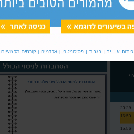
נוסחאות הכפל המקוצר - חלק א
דוגמאות בשילוב פרמטרים
כיתות א - יב | בגרות | פסיכומטרי | אקדמיה | קורסים מקצועיים
הסתברות לניסוי הכולל ש
20:29
16:50
15:56