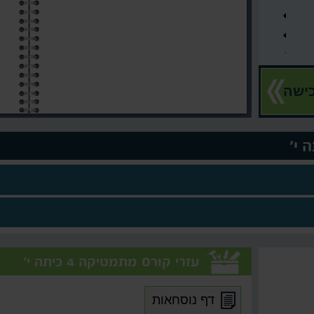
ישה
עזרי קורס מתמטיקה 4 כיתה י'
דף נוסחאות