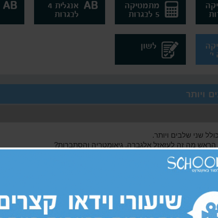
קה
מתמטיקה
אנגלית 4
5 לבגרות
לבגרות
קה
לשון
ם ויותר
לל שני שלבים ויותר.
הראש מה זה לעזאזל אלגברה, גיאומטריה והסתברות?
תברות לניסוי הכולל שני שלבים ויותר כמו שצריך, אנחנו נדאג שתגיעו מ
למצוא הסברים נרחבים הכוללים תרגול במגוון נושאים אשר קשורים למ
ל מקום ובכל זמן.