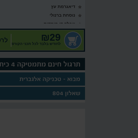
דיאגרמת עץ
נוסחת ברנולי
טבלה דו מימדית
₪29
לרכ
לחודש בלבד לכל תכני הקורס
תרגול חינם מתמטיקה 4 כיתה י'
מבוא - טכניקה אלגברית
שאלון 804