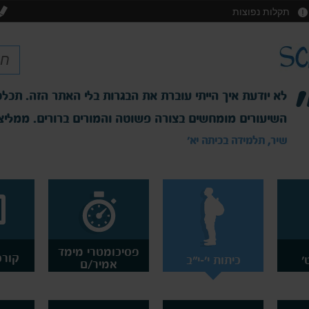
תקלות נפוצות
לא יודעת איך הייתי עוברת את הבגרות בלי האתר הזה. תכלס
השיעורים מומחשים בצורה פשוטה והמורים ברורים. ממליצ
שיר, תלמידה בכיתה יא'
פסיכומטרי מימד
קורס
'
כיתות י'-י"ב
אמיר/ם