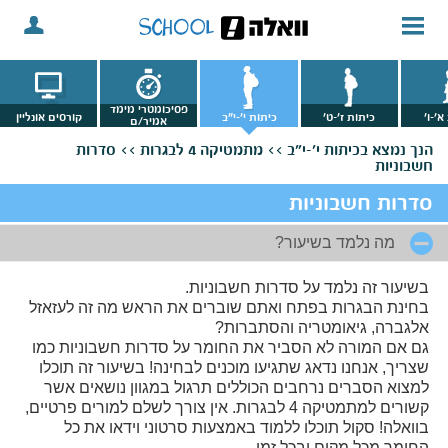
פסיכומטרי מימד
א'-ו'
כיתות ז'-ט'
כיתות י'-י"ב
קורסים אונליין
אמיר/ם
הנך נמצא
בכיתות י'-י"ב >>
מתמטיקה 4 לבגרות >>
סדרות
חשבוניות
סדרות חשבוניות
מה נלמד בשיעור?
בשיעור זה נלמד על סדרות חשבוניות.
בחינת הבגרות בפתח ואתם שוברים את הראש מה זה לעזאזל
אלגברה, גיאומטריה והסתברות?
גם אם המורה לא הסביר את החומר על סדרות חשבוניות כמו
שצריך, אנחנו נדאג שתגיעו מוכנים לבחינה! בשיעור זה תוכלו
למצוא הסברים נרחבים הכוללים תרגול במגוון נושאים אשר
קשורים למתמטיקה 4 לבגרות. אין צורך לשלם למורים פרטיים,
בוואלה! סקול תוכלו ללמוד באמצעות סרטוני וידאו את כל
החומר מכל מקום ובכל זמן.